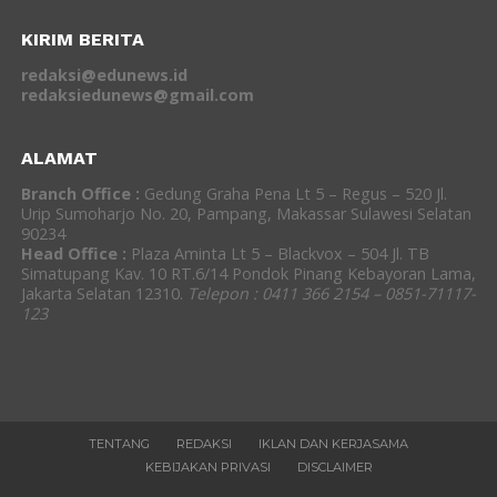
KIRIM BERITA
redaksi@edunews.id
redaksiedunews@gmail.com
ALAMAT
Branch Office :
Gedung Graha Pena Lt 5 – Regus – 520 Jl.
Urip Sumoharjo No. 20, Pampang, Makassar Sulawesi Selatan
90234
Head Office :
Plaza Aminta Lt 5 – Blackvox – 504 Jl. TB
Simatupang Kav. 10 RT.6/14 Pondok Pinang Kebayoran Lama,
Jakarta Selatan 12310.
Telepon : 0411 366 2154 – 0851-71117-
123
TENTANG
REDAKSI
IKLAN DAN KERJASAMA
KEBIJAKAN PRIVASI
DISCLAIMER