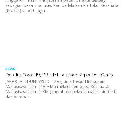
hingga kini masih menjadi hambatan beraktifitas bagi
sebagian besar manusia. Pemberlakukan Protokol Kesehatan
(Prokes) seperti jaga...
NEWS
1.1K
Deteksi Covid-19, PB HMI Lakukan Rapid Test Gratis
JAKARTA, EDUNEWS.ID – Pengurus Besar Himpunan
Mahasiswa Islam (PB HMI) melalui Lembaga Kesehatan
Mahasiswa Islam (LKMI) membuka pelaksanaan rapid test
dan berobat...