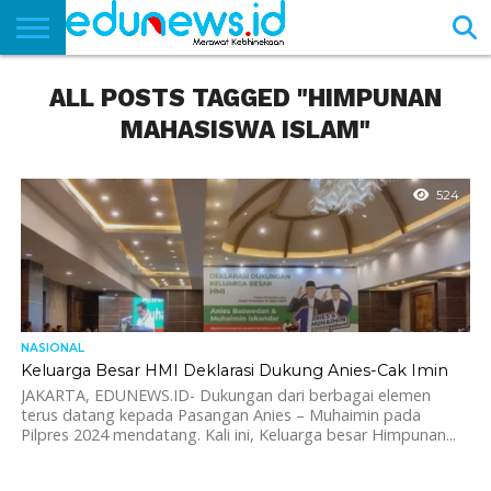
BERANDA
ALL POSTS TAGGED "HIMPUNAN
NEWS
EDUNEWS
LITERASI
PUSTAKA
SOSOK
TEKNO
KHASANAH
SASTRA
MAHASISWA ISLAM"
524
NASIONAL
Keluarga Besar HMI Deklarasi Dukung Anies-Cak Imin
JAKARTA, EDUNEWS.ID- Dukungan dari berbagai elemen
terus datang kepada Pasangan Anies – Muhaimin pada
Pilpres 2024 mendatang. Kali ini, Keluarga besar Himpunan...