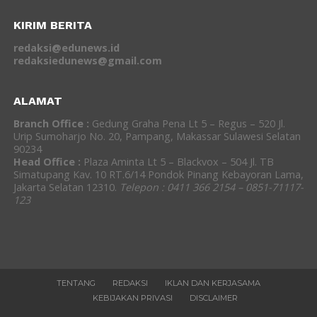
KIRIM BERITA
redaksi@edunews.id
redaksiedunews@gmail.com
ALAMAT
Branch Office :
Gedung Graha Pena Lt 5 – Regus – 520 Jl.
Urip Sumoharjo No. 20, Pampang, Makassar Sulawesi Selatan
90234
Head Office :
Plaza Aminta Lt 5 – Blackvox – 504 Jl. TB
Simatupang Kav. 10 RT.6/14 Pondok Pinang Kebayoran Lama,
Jakarta Selatan 12310.
Telepon : 0411 366 2154 – 0851-71117-
123
TENTANG
REDAKSI
IKLAN DAN KERJASAMA
KEBIJAKAN PRIVASI
DISCLAIMER