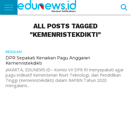
BERANDA
ALL POSTS TAGGED
NEWS
EDUNEWS
LITERASI
PUSTAKA
SOSOK
TEKNO
KHASANAH
SASTRA
"KEMENRISTEKDIKTI"
REGULASI
1.6K
DPR Sepakati Kenaikan Pagu Anggaran
Kemenristekdikti
JAKARTA, EDUNEWS.ID– Komisi VII DPR RI menyepakati agar
pagu indikatif Kementerian Riset Teknologi, dan Pendidikan
Tinggi (Kemenristekdikti) dalam RAPBN Tahun 2020
mengalami...