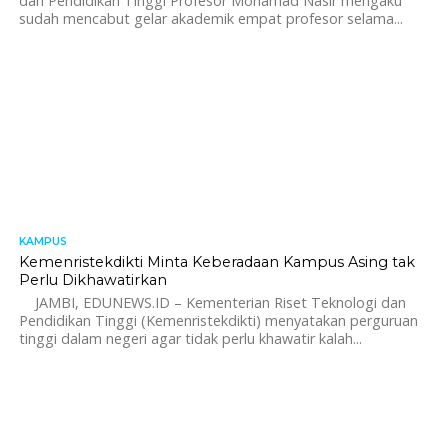
dan Pendidikan Tinggi Profesor Mohamad Nasir mengaku
sudah mencabut gelar akademik empat profesor selama...
KAMPUS
1.2K
Kemenristekdikti Minta Keberadaan Kampus Asing tak
Perlu Dikhawatirkan
JAMBI, EDUNEWS.ID – Kementerian Riset Teknologi dan
Pendidikan Tinggi (Kemenristekdikti) menyatakan perguruan
tinggi dalam negeri agar tidak perlu khawatir kalah...