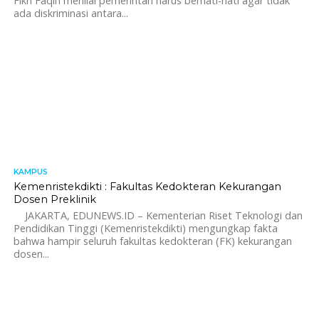
Fikri Faqih menilai pemerintah harus berhati-hati agar tidak
ada diskriminasi antara...
KAMPUS
1.5K
Kemenristekdikti : Fakultas Kedokteran Kekurangan
Dosen Preklinik
JAKARTA, EDUNEWS.ID – Kementerian Riset Teknologi dan
Pendidikan Tinggi (Kemenristekdikti) mengungkap fakta
bahwa hampir seluruh fakultas kedokteran (FK) kekurangan
dosen...