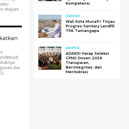
yaitu
Kompetensi
ri Mulyani
DAERAH
Wali Kota Munafri Tinjau
Progres Sanitary Landfill
1.3K
TPA Tamangapa
katkan
KAMPUS
ri
ADAKSI Harap Seleksi
endikbud)
CPNS Dosen 2026
pihaknya
Transparan,
ngunan dan
Berintegritas, dan
Meritokrasi
)...