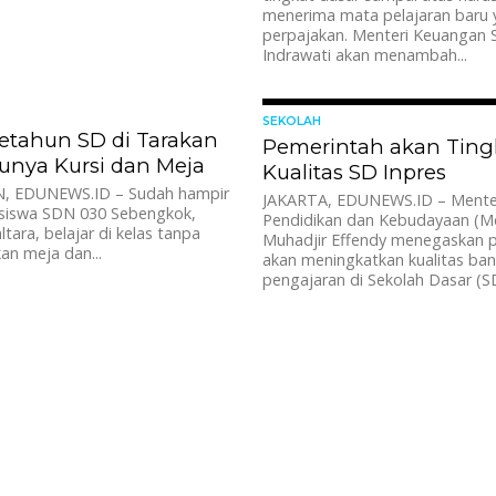
menerima mata pelajaran baru 
perpajakan. Menteri Keuangan S
Indrawati akan menambah...
2.1K
SEKOLAH
etahun SD di Tarakan
Pemerintah akan Ting
Punya Kursi dan Meja
Kualitas SD Inpres
EDUNEWS.ID – Sudah hampir
JAKARTA, EDUNEWS.ID – Mente
i siswa SDN 030 Sebengkok,
Pendidikan dan Kebudayaan (M
ltara, belajar di kelas tanpa
Muhadjir Effendy menegaskan 
n meja dan...
akan meningkatkan kualitas ba
pengajaran di Sekolah Dasar (SD