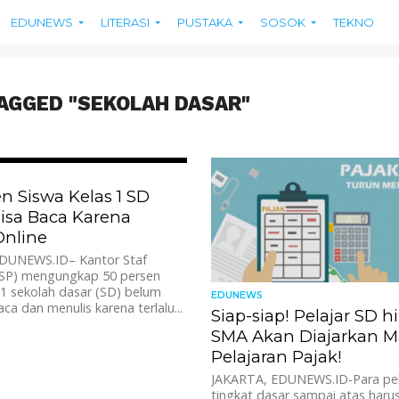
EDUNEWS
LITERASI
PUSTAKA
SOSOK
TEKNO
AGGED "SEKOLAH DASAR"
1.1K
n Siswa Kelas 1 SD
isa Baca Karena
Online
DUNEWS.ID– Kantor Staf
KSP) mengungkap 50 persen
 1 sekolah dasar (SD) belum
EDUNEWS
a dan menulis karena terlalu...
Siap-siap! Pelajar SD 
SMA Akan Diajarkan M
Pelajaran Pajak!
JAKARTA, EDUNEWS.ID-Para pel
tingkat dasar sampai atas haru