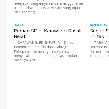
menyayat tangannya sendiri menggunakan
alat kesehatan jenis GDA stick yang dijual
oleh seorang...
DAERAH
1.8K
PENDIDIKAN
Ribuan SD di Karawang Rusak
Sudah S
Berat
ini tak 
KARAWANG, EDUNEWS.ID – Dinas
TARAKAN, 
Pendidikan Pemuda dan Olahraga
setahun in
Kabupaten Karawang, Jawa Barat,
Tarakan, Ka
menyatakan ribuan ruang kelas sekolah
menggunaka
dasar (SD) di...