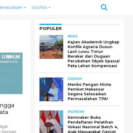
KHASANAH
SASTRA
POPULER
NEWS
Kajian Akademik Ungkap
Konflik Agraria Dusun
Laoli Luwu Timur
Berakar dari Dugaan
1.2K
Perubahan Objek Spasial
Peta Lahan Kompensasi
DAERAH
Menko Pangan Minta
Pemkot Makassar
Segera Selesaikan
Permasalahan TPA!
hingga
ata
EKONOMI
Kemnaker Buka
Pendaftaran Pelatihan
ajar
Vokasi Nasional Batch 4,
s bersiap
Ajak Masyarakat Genjot