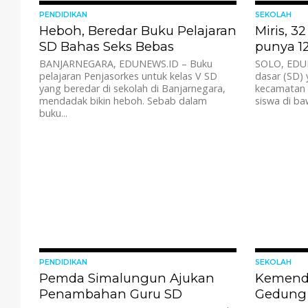
3.3K
PENDIDIKAN
SEKOLAH
Heboh, Beredar Buku Pelajaran
Miris, 3
SD Bahas Seks Bebas
punya 1
BANJARNEGARA, EDUNEWS.ID – Buku
SOLO, EDUN
pelajaran Penjasorkes untuk kelas V SD
dasar (SD) 
yang beredar di sekolah di Banjarnegara,
kecamatan d
mendadak bikin heboh. Sebab dalam
siswa di ba
buku...
4.5K
PENDIDIKAN
SEKOLAH
Pemda Simalungun Ajukan
Kemendi
Penambahan Guru SD
Gedung 