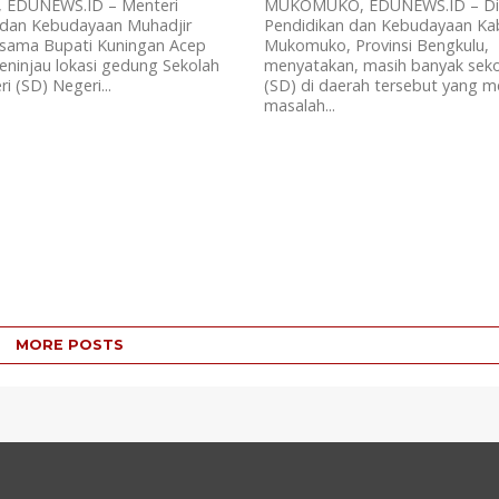
 EDUNEWS.ID – Menteri
MUKOMUKO, EDUNEWS.ID – Di
 dan Kebudayaan Muhadjir
Pendidikan dan Kebudayaan K
rsama Bupati Kuningan Acep
Mukomuko, Provinsi Bengkulu,
ninjau lokasi gedung Sekolah
menyatakan, masih banyak seko
i (SD) Negeri...
(SD) di daerah tersebut yang 
masalah...
MORE POSTS