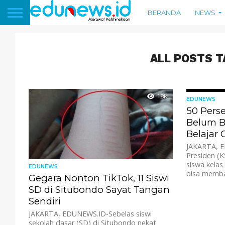
BERANDA
NEWS
ALL POSTS T
1.8K
EDUNEWS
50 Perse
Belum B
Belajar 
JAKARTA, E
Presiden (
siswa kelas
EDUNEWS
bisa membac
Gegara Nonton TikTok, 11 Siswi
SD di Situbondo Sayat Tangan
Sendiri
JAKARTA, EDUNEWS.ID-Sebelas siswi
sekolah dasar (SD) di Situbondo nekat