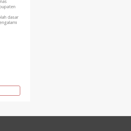
nas
abupaten
lah dasar
mengalami