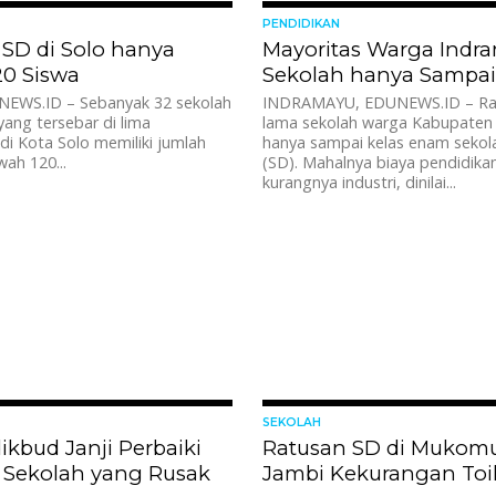
1.3K
PENDIDIKAN
2 SD di Solo hanya
Mayoritas Warga Indr
20 Siswa
Sekolah hanya Sampai
EWS.ID – Sebanyak 32 sekolah
INDRAMAYU, EDUNEWS.ID – Ra
yang tersebar di lima
lama sekolah warga Kabupaten
i Kota Solo memiliki jumlah
hanya sampai kelas enam sekol
wah 120...
(SD). Mahalnya biaya pendidika
kurangnya industri, dinilai...
1.6K
SEKOLAH
kbud Janji Perbaiki
Ratusan SD di Mukom
Sekolah yang Rusak
Jambi Kekurangan Toil