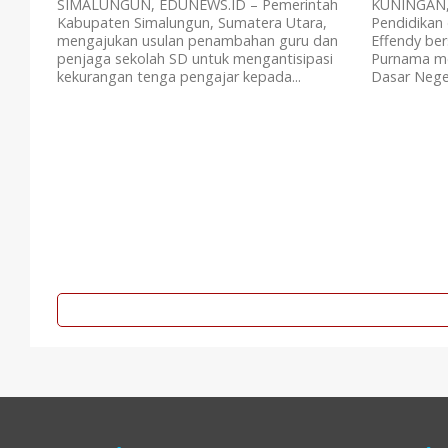
SIMALUNGUN, EDUNEWS.ID – Pemerintah
KUNINGAN,
Kabupaten Simalungun, Sumatera Utara,
Pendidikan
mengajukan usulan penambahan guru dan
Effendy be
penjaga sekolah SD untuk mengantisipasi
Purnama me
kekurangan tenga pengajar kepada...
Dasar Neger