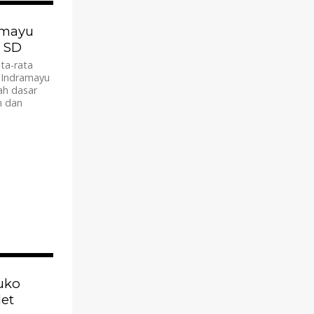
3.6K
amayu
 SD
ta-rata
 Indramayu
ah dasar
n dan
2.2K
uko
et