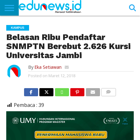
BERANDA
NEWS
EDUNEWS
LITERASI
PUSTAKA
SOSOK
TEKNO
KHASANAH
SASTRA
KAMPUS
Belasan Ribu Pendaftar
SNMPTN Berebut 2.626 Kursi
Universitas Jambi
By
Eka Setiawan
Posted on
Maret 12, 2018
COMMENTS
Pembaca :
39