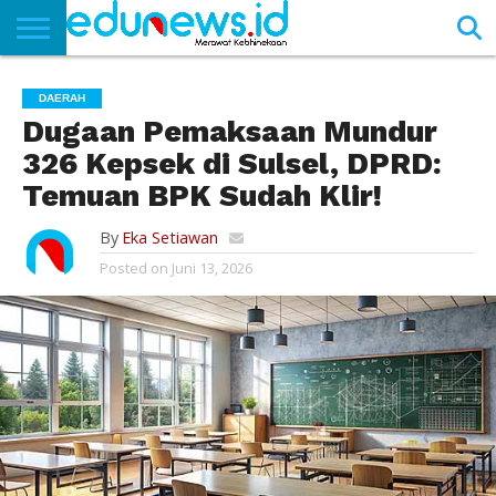
BERANDA
NEWS
EDUNEWS
LITERASI
PUSTAKA
SOSOK
TEKNO
KHASANAH
SASTRA
DAERAH
Dugaan Pemaksaan Mundur
326 Kepsek di Sulsel, DPRD:
Temuan BPK Sudah Klir!
By
Eka Setiawan
Posted on
Juni 13, 2026