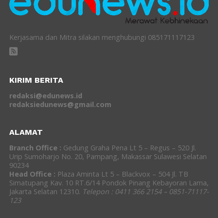
Kerjasama dan Mitra silakan menghubungi 085171117123
KIRIM BERITA
redaksi@edunews.id
redaksiedunews@gmail.com
ALAMAT
Branch Office :
Gedung Graha Pena Lt 5 – Regus – 520 Jl.
Urip Sumoharjo No. 20, Pampang, Makassar Sulawesi Selatan
90234
Head Office :
Plaza Aminta Lt 5 – Blackvox – 504 Jl. TB
Simatupang Kav. 10 RT.6/14 Pondok Pinang Kebayoran Lama,
Jakarta Selatan 12310.
Telepon : 0411 366 2154 – 0851-71117-
123