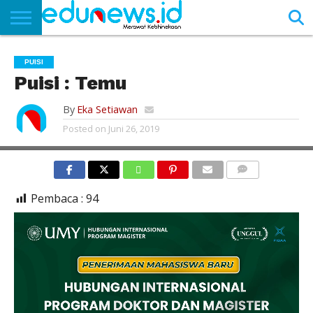
BERANDA
NEWS
EDUNEWS
LITERASI
PUSTAKA
SOSOK
TEKNO
KHASANAH
SASTRA
PUISI
Puisi : Temu
By
Eka Setiawan
Posted on
Juni 26, 2019
COMMENTS
Pembaca :
94