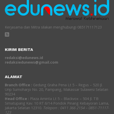
Kerjasama dan Mitra silakan menghubungi 085171117123
KIRIM BERITA
redaksi@edunews.id
redaksiedunews@gmail.com
ALAMAT
Branch Office :
Gedung Graha Pena Lt 5 – Regus – 520 Jl.
Urip Sumoharjo No. 20, Pampang, Makassar Sulawesi Selatan
90234
Head Office :
Plaza Aminta Lt 5 – Blackvox – 504 Jl. TB
Simatupang Kav. 10 RT.6/14 Pondok Pinang Kebayoran Lama,
Jakarta Selatan 12310.
Telepon : 0411 366 2154 – 0851-71117-
123