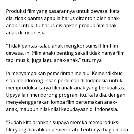
Produksi film yang sasarannya untuk dewasa, kata
dia, tidak pantas apabila harus ditonton oleh anak-
anak. Untuk itu harus disiapkan produk film anak-
anak di Indonesia.
“Tidak pantas kalau anak mengkonsumsi film-film
dewasa, ini (film anak) penting sekali tidak hanya film
tapi musik, juga lagu anak-anak,” tuturnya.
Ia menyampaikan pemerintah melalui Kemendikbud
siap mendorong insan perfilman di Indonesia untuk
memproduksi karya film anak-anak yang berkualitas.
Upaya lain mendorong program itu, kata dia, dengan
menyelenggarakan lomba film bertemakan anak-
anak, maupun nilai-nilai kebudayaan di Indonesia.
“Sudah kita arahkan supaya mereka memproduksi
film yang diarahkan pemerintah. Tentunya bagaimana