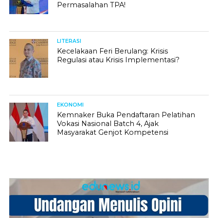
Permasalahan TPA!
LITERASI
Kecelakaan Feri Berulang: Krisis
Regulasi atau Krisis Implementasi?
EKONOMI
Kemnaker Buka Pendaftaran Pelatihan
Vokasi Nasional Batch 4, Ajak
Masyarakat Genjot Kompetensi