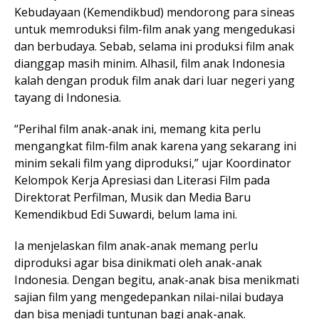
Kebudayaan (Kemendikbud) mendorong para sineas
untuk memroduksi film-film anak yang mengedukasi
dan berbudaya. Sebab, selama ini produksi film anak
dianggap masih minim. Alhasil, film anak Indonesia
kalah dengan produk film anak dari luar negeri yang
tayang di Indonesia.
“Perihal film anak-anak ini, memang kita perlu
mengangkat film-film anak karena yang sekarang ini
minim sekali film yang diproduksi,” ujar Koordinator
Kelompok Kerja Apresiasi dan Literasi Film pada
Direktorat Perfilman, Musik dan Media Baru
Kemendikbud Edi Suwardi, belum lama ini.
Ia menjelaskan film anak-anak memang perlu
diproduksi agar bisa dinikmati oleh anak-anak
Indonesia. Dengan begitu, anak-anak bisa menikmati
sajian film yang mengedepankan nilai-nilai budaya
dan bisa menjadi tuntunan bagi anak-anak.