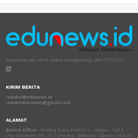
Kerjasama dan Mitra silakan menghubungi 085171117123
KIRIM BERITA
redaksi@edunews.id
redaksiedunews@gmail.com
ALAMAT
Branch Office :
Gedung Graha Pena Lt 5 – Regus – 520 Jl.
Urip Sumoharjo No. 20, Pampang, Makassar Sulawesi Selatan