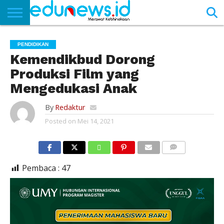
BERANDA
NEWS
EDUNEWS
LITERASI
PUSTAKA
SOSOK
TEKNO
KHASANAH
SASTRA
PENDIDIKAN
Kemendikbud Dorong
Produksi Film yang
Mengedukasi Anak
By
Redaktur
Posted on
Mei 14, 2021
ILUSTRASI.
COMMENTS
Pembaca :
47