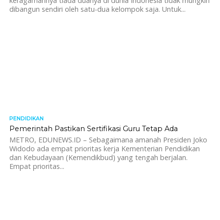
keragamannya tiada duanya di dunia Indonesia tidak mungkin
dibangun sendiri oleh satu-dua kelompok saja. Untuk...
PENDIDIKAN
1.4K
Pemerintah Pastikan Sertifikasi Guru Tetap Ada
METRO, EDUNEWS.ID – Sebagaimana amanah Presiden Joko
Widodo ada empat prioritas kerja Kementerian Pendidikan
dan Kebudayaan (Kemendikbud) yang tengah berjalan.
Empat prioritas...