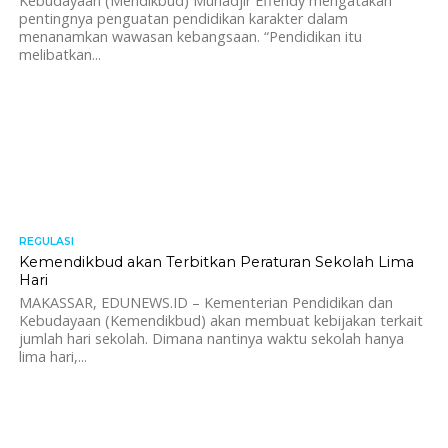
Kebudayaan (Mendikbud) Muhadjir Effendy mengatakan
pentingnya penguatan pendidikan karakter dalam
menanamkan wawasan kebangsaan. “Pendidikan itu
melibatkan...
REGULASI
1.5K
Kemendikbud akan Terbitkan Peraturan Sekolah Lima
Hari
MAKASSAR, EDUNEWS.ID – Kementerian Pendidikan dan
Kebudayaan (Kemendikbud) akan membuat kebijakan terkait
jumlah hari sekolah. Dimana nantinya waktu sekolah hanya
lima hari,...