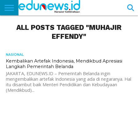
BERANDA
ALL POSTS TAGGED "MUHAJIR
NEWS
EDUNEWS
LITERASI
PUSTAKA
SOSOK
TEKNO
KHASANAH
SASTRA
EFFENDY"
NASIONAL
1.5K
Kembalikan Artefak Indonesia, Mendikbud Apresiasi
Langkah Pemerintah Belanda
JAKARTA, EDUNEWS.ID – Pemerintah Belanda ingin
mengembalikan artefak Indonesia yang ada di negaranya. Hal
itu disambut baik Menteri Pendidikan dan Kebudayaan
(Mendikbud)...