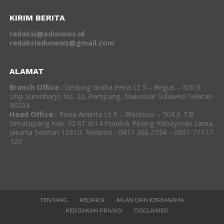
KIRIM BERITA
redaksi@edunews.id
redaksiedunews@gmail.com
ALAMAT
Branch Office :
Gedung Graha Pena Lt 5 – Regus – 520 Jl.
Urip Sumoharjo No. 20, Pampang, Makassar Sulawesi Selatan
90234
Head Office :
Plaza Aminta Lt 5 – Blackvox – 504 Jl. TB
Simatupang Kav. 10 RT.6/14 Pondok Pinang Kebayoran Lama,
Jakarta Selatan 12310.
Telepon : 0411 366 2154 – 0851-71117-
123
TENTANG
REDAKSI
IKLAN DAN KERJASAMA
KEBIJAKAN PRIVASI
DISCLAIMER