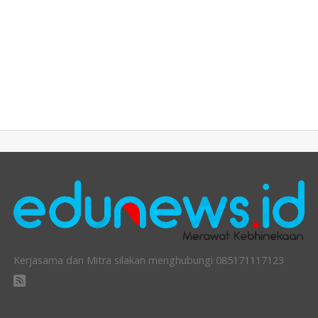
Kerjasama dan Mitra silakan menghubungi 085171117123