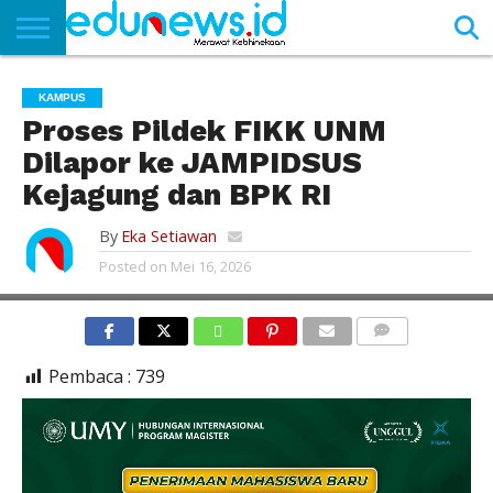
BERANDA
NEWS
EDUNEWS
LITERASI
PUSTAKA
SOSOK
TEKNO
KHASANAH
SASTRA
KAMPUS
Proses Pildek FIKK UNM
Dilapor ke JAMPIDSUS
Kejagung dan BPK RI
By
Eka Setiawan
Posted on
Mei 16, 2026
COMMENTS
Pembaca :
739